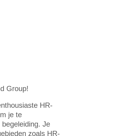
ld Group!
enthousiaste HR-
m je te
 begeleiding. Je
 gebieden zoals HR-