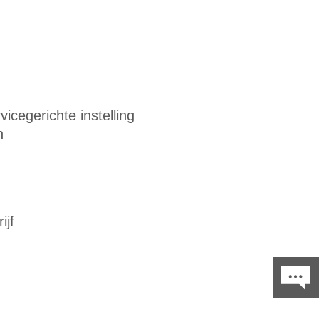
cegerichte instelling
n
ijf