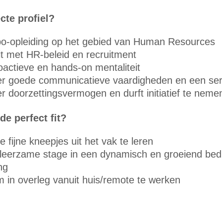
cte profiel?
bo-opleiding op het gebied van Human Resources
eit met HR-beleid en recruitment
oactieve en hands-on mentaliteit
er goede communicatieve vaardigheden en een servi
r doorzettingsvermogen en durft initiatief te neme
e perfect fit?
fijne kneepjes uit het vak te leren
leerzame stage in een dynamisch en groeiend bedr
ng
m in overleg vanuit huis/remote te werken