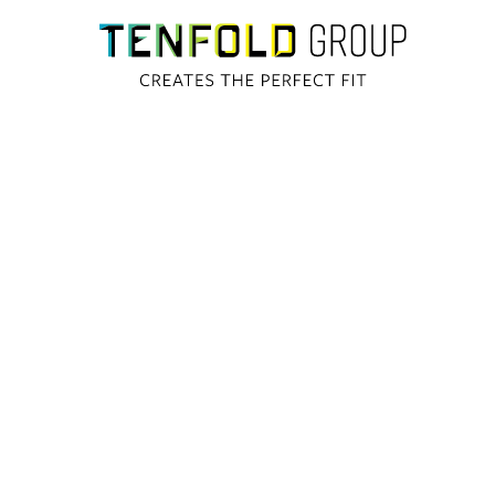
Are
per
Joi