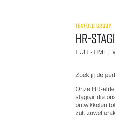
TENFOLD Group
HR-Stag
FULL-TIME |
Zoek jij de pe
Onze HR-afdel
stagiair die o
ontwikkelen to
zult zowel pra