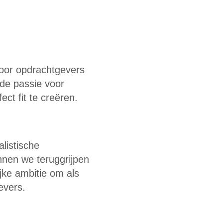
voor opdrachtgevers
de passie voor
ect fit te creëren.
listische
nen we teruggrijpen
jke ambitie om als
evers.