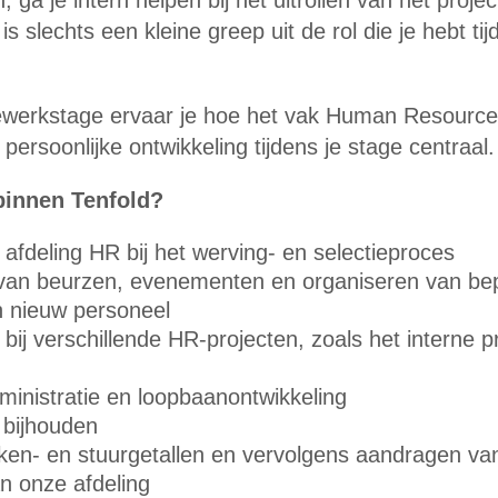
ga je intern helpen bij het uitrollen van het projec
is slechts een kleine greep uit de rol die je hebt t
werkstage ervaar je hoe het vak Human Resources 
e persoonlijke ontwikkeling tijdens je stage centraal.
binnen Tenfold?
afdeling HR bij het werving- en selectieproces
van beurzen, evenementen en organiseren van bep
 nieuw personeel
bij verschillende HR-projecten, zoals het interne p
ministratie en loopbaanontwikkeling
 bijhouden
ken- en stuurgetallen en vervolgens aandragen va
an onze afdeling