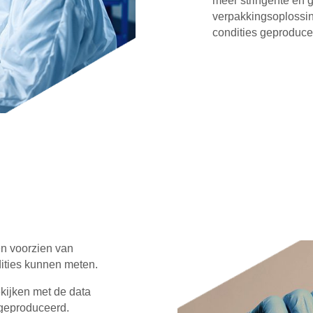
meer stringente en 
verpakkingsoplossi
condities geproduc
n voorzien van
dities kunnen meten.
ekijken met de data
 geproduceerd.