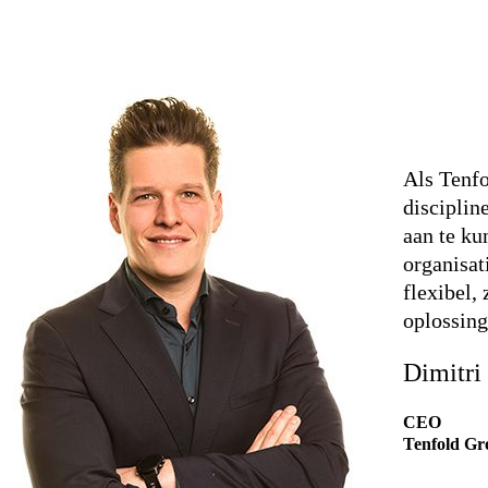
Als Tenfo
disciplin
aan te ku
organisat
flexibel, 
oplossin
Dimitri
CEO
Tenfold Gr