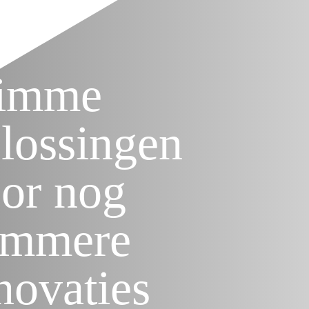
limme
lossingen
or nog
immere
novaties