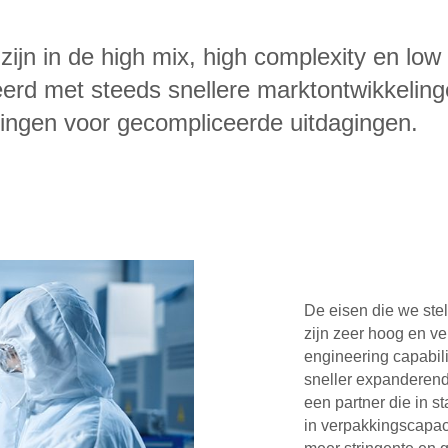
f zijn in de high mix, high complexity en l
erd met steeds snellere marktontwikkelinge
ingen voor gecompliceerde uitdagingen.
De eisen die we ste
zijn zeer hoog en v
engineering capabili
sneller expanderende
een partner die in s
in verpakkingscapac