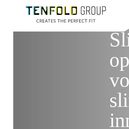
S
op
vo
sl
in