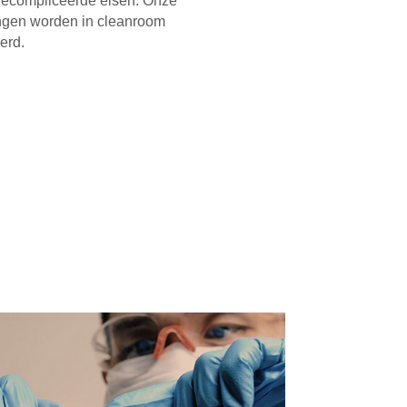
gecompliceerde eisen. Onze
ngen worden in cleanroom
eerd.