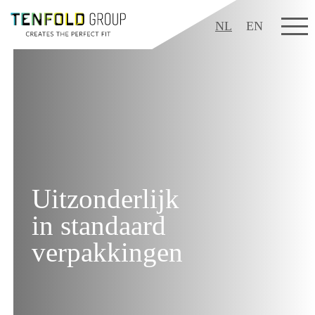
NL
EN
NL
EN
Uitzonderlijk
in standaard
verpakkingen