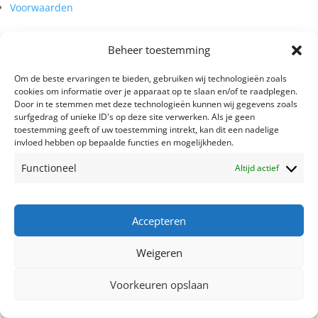
Voorwaarden
Privacy Policy
Beheer toestemming
Disclaimer
Voorwaarden
Om de beste ervaringen te bieden, gebruiken wij technologieën zoals
cookies om informatie over je apparaat op te slaan en/of te raadplegen.
Door in te stemmen met deze technologieën kunnen wij gegevens zoals
surfgedrag of unieke ID's op deze site verwerken. Als je geen
toestemming geeft of uw toestemming intrekt, kan dit een nadelige
invloed hebben op bepaalde functies en mogelijkheden.
Functioneel
Altijd actief
© Copyright 2022 Tenfold Group
| Branding by:
WeAreSomeone
|
Website by:
SteenboQ
Accepteren
Weigeren
Voorkeuren opslaan